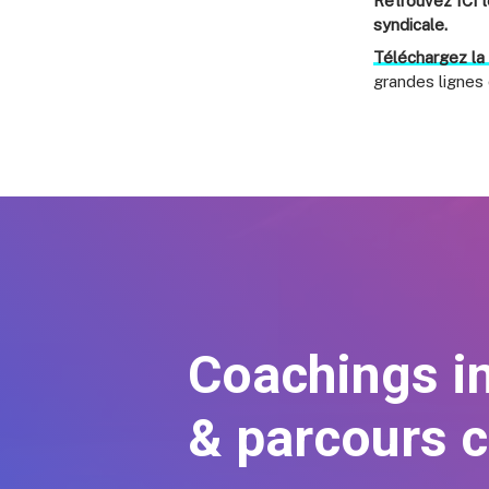
Retrouvez
ICI
l
syndicale.
Téléchargez la
grandes lignes
Coachings in
& parcours c