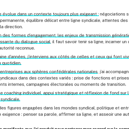
 évolue dans un contexte toujours plus exigeant :
négociations s
permanente, équilibre délicat entre ligne syndicale, attentes des
a direction.
on des formes d’engagement, les enjeux de transmission génératio
ssante du dialogue social
, il faut savoir tenir sa ligne, incarner un
autorité reconnue.
ine d’années, j’interviens aux côtés de celles et ceux qui font viv
 quotidien.
’entreprises aux sphères confédérales nationales
, j’ai accompag
ndicaux dans des contextes variés : prise de fonctions et prises
nts internes, campagnes électorales ou moments de transition.
e coaching individuel, appui stratégique et réflexion de fond sur 
syndicale.
es figures engagées dans les mondes syndical, politique et entr
 exigence :
penser sa parole, affirmer sa ligne, et asseoir une aut