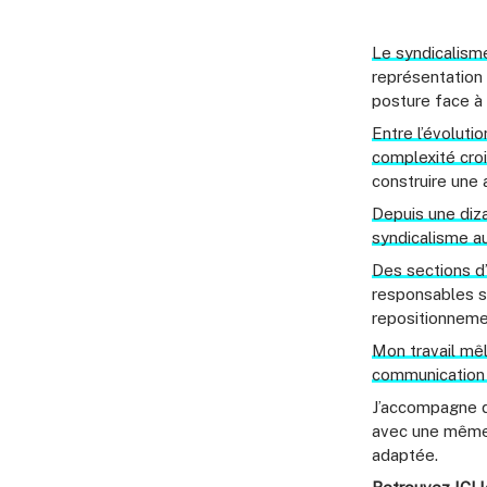
Le syndicalisme
représentation 
posture face à l
Entre l’évoluti
complexité croi
construire une 
Depuis une diza
syndicalisme au
Des sections d
responsables sy
repositionneme
Mon travail mêl
communication 
J’accompagne d
avec une même
adaptée.