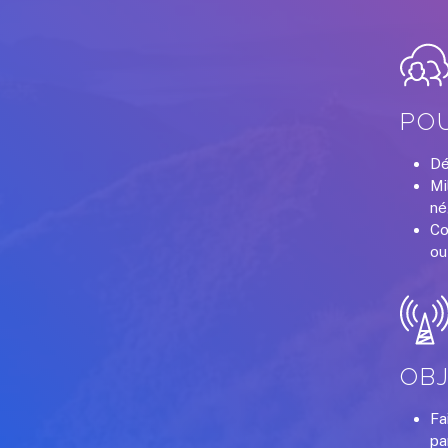
POU
Dé
Mi
né
Co
ou
OBJ
Fa
pa