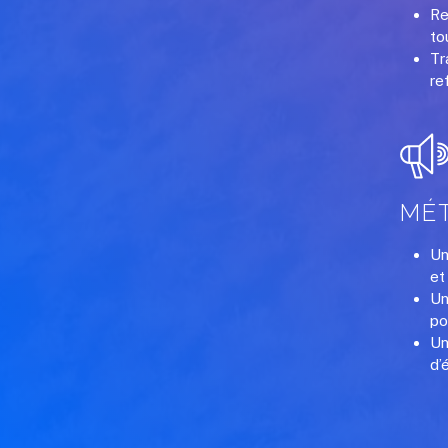
Re
to
Tr
re
MÉ
Un
et
Un
po
Un
d’