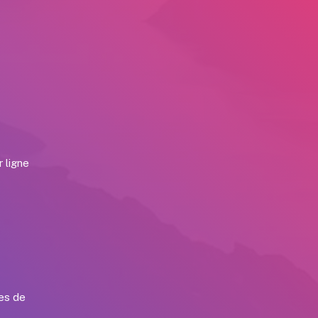
e
r ligne
ses de