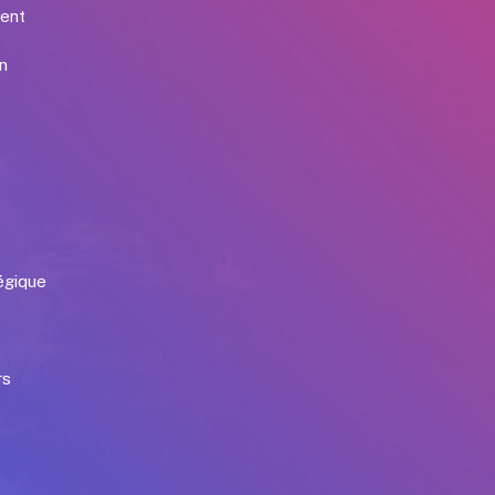
ment
on
égique
rs