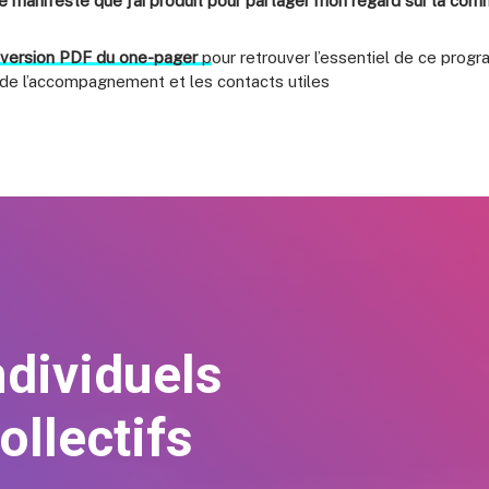
e manifeste que j’ai produit pour partager mon regard sur la com
 version PDF du one-pager
p
our retrouver l’essentiel de ce prog
 de l’accompagnement et les contacts utiles
dividuels
ollectifs