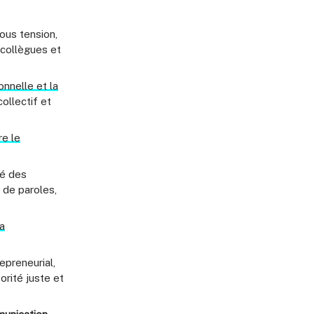
ous tension,
 collègues et
nnelle et la
 collectif et
re le
né des
 de paroles,
la
epreneurial,
orité juste et