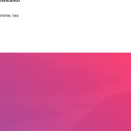
munication
ramme, les